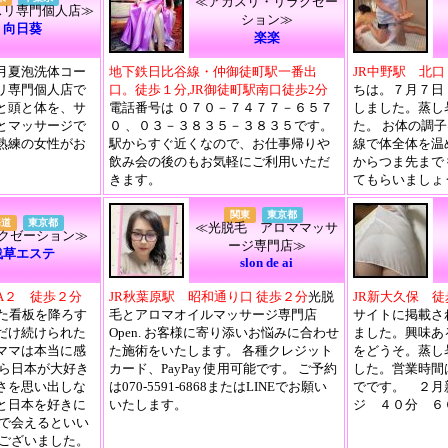
≪アカスリ・リラクゼー
スリ専門個人店≫
ション≫
向日葵
楽楽
月夏泡洗体コー
地下鉄日比谷線・仲御徒町駅一番出
JR中野駅 北
リ専門個人店で
口。徒歩１分,JR御徒町駅南口徒歩2分
ちは。７月７日
と頭と体を、サ
電話番号は ０７０－７４７７－６５７
しました。蒸し
とマッサージで
０ 、０３－３８３５－３８３５です。
た。 お体の調
熟練の女性がお
駅からすぐ近くなので、お仕事帰りや
線で体全体を温
飲み会の後のもお気軽にご利用いただ
からつま先まで 
きます。
てもらいましょ
関東
東京都
海道
東京都
≪光脱毛 アロママッサ
クゼーション≫
ージ専門店≫
浅草エステ
slon de ai
A２ 徒歩２分
JR秋葉原駅 昭和通り口 徒歩２分
光脱
JR新大久保 
れた看板を降ろす
毛とアロマオイルマッサージ専門店
サイトに掲載さ
だけ続けられた
Open. お客様に寄り添いお悩みに合わせ
ました。興味あ
ママは本当に感
た施術をいたします。 各種クレジット
をどうそ。蒸し
から日本が大好き
カード、PayPay 使用可能です。 ご予約
した。営業時間
さを思い出しな
は070-5591-6868またはLINEでお願い
でです。 ２月
と日本を好きに
いたします。
ジ ４０分 
町で会えるといい
うございました。