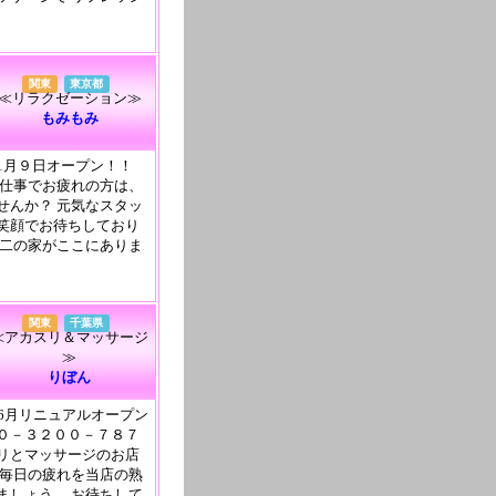
関東
東京都
≪リラクゼーション≫
もみもみ
1月９日オープン！！
02 お仕事でお疲れの方は、
せんか？ 元気なスタッ
笑顔でお待ちしており
第二の家がここにありま
関東
千葉県
≪アカスリ＆マッサージ
≫
りぼん
6月リニュアルオープン
０－３２００－７８７
リとマッサージのお店
 毎日の疲れを当店の熟
ましょう。 お待ちして