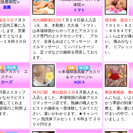
伝統整体院≫
体院≫
楽園
トマト
徒歩５分
７月３
大久保駅南口2分
７月２９日新人入店
扇大橋 徒歩１
で店内工事に入
（火、水、木勤務）大久保「トマト」
７０１０－８２
いします。営業
は本場韓国からやってきたアカスリエ
－８９８４です
まで となりま
ステ専門のエステサロンです。 アカ
ふくらはぎが痛
時～１８時３０分
スリ、全身もみほぐしマッサージ、オ
い。 痛みがな
イルマッサージ、リンパドレナージ
す。 リフレッ
ュ、足ツボなどの施術を用意しており
い。
ます。
東
埼玉県
関東
埼玉県
韓国アカスリ エ
≪本場韓国高級アカスリ
ステ≫
＆マッサージ≫
ローズ
AQUA
月新人スタッフ
JR川口駅 東口徒歩２分
６月新人さん
東急東横線 東
かなセラピスト
入店しました。本場韓国の高級アカス
んにちは。いよ
を癒してくれま
リマッサージ店です。熟練の職人セラ
かう季節の到来
皆様のご利用 よ
ピストの施術を一度体験してみてくだ
整え、暑い夏に
ます。
さい。違いがわかります。★キャンペ
佇まいの中で、
ーン 泡洗体フルセット １８時まで ２０
いましょう。
００円引き