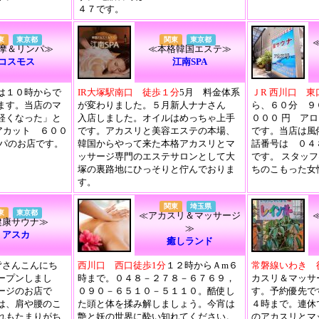
４７です。
東
東京都
関東
東京都
摩＆リンパ≫
≪本格韓国エステ≫
コスモス
江南SPA
は１０時からで
IR大塚駅南口 徒歩１分
5月 料金体系
ＪR 西川口 
ます。当店のマ
が変わりました。５月新人ナナさん
ら、６０分 ９
軽くなった」と
入店しました。オイルはめっちゃ上手
０００ 円 ア
アカット ６００
です。アカスリと美容エステの本場、
です。当店は風
ンパのお店です。
韓国からやって来た本格アカスリとマ
話番号は ０４
ッサージ専門のエステサロンとして大
です。 スタッ
塚の裏路地にひっそりと佇んでおりま
ちのこもった女
す。
関東
埼玉県
東
東京都
≪アカスリ＆マッサージ
健康サウナ≫
≫
アスカ
癒しランド
皆さんこんにち
西川口 西口徒歩1分
１２時からＡm６
常磐線いわき 
ープンしまし
時まで。０４８－２７８－６７６９，
カスリ＆マッサ
ージのお店で
０９０－６５１０－５１１０。酷使し
す。予約優先で
は、肩や腰のこ
た頭と体を揉み解しましょう。今宵は
４時まで。連休
れもたまりがち
艶と妖の世界に酔い知れてください。
のアカスリとマ