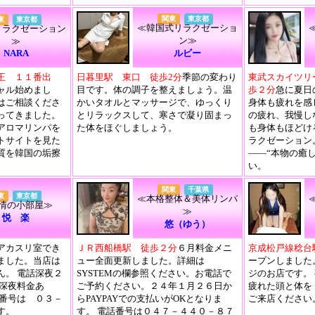
関東
東京都
東
東京都
≪韓国式リラクゼーショ
リラクゼーション
ン≫
≫
NARA
ルビー
王 １１番出
日暮里駅 東口 徒歩2分
季節の変わり
東武スカイツリ
ャル始めまし
目です。体の調子を整えましょう。温
歩２分
急に夏日
はご相談くださ
かいタオルとマッサージで、ゆっくり
身体も疲れを感
ってきました。
とリラックスして、寒さで凝り固まっ
の疲れ、我慢し
アロマリンパを
た体をほぐしましょう。
も身体もほどけ
トサイトを見た
ラクゼーション
質を韓国の垢擦
――“本物の癒
。
い。
関東
千葉県
東
東京都
≪本格整体＆美体リンパ
情の小部屋≫
≫
悦 楽
悠（ゆう）
アカスリ室でき
ＪＲ西船橋駅 徒歩２分
６月料金メニ
京成松戸線稔台
ました。当店は
ュー全面更新しました。詳細は
ープンしました
ん。 電話深夜２
SYSTEMの欄参照ください。お電話で
ジのお店です。
 深夜料金あ
ご予約ください。２４年１月２６日か
疲れた頭と体を
番号は ０３－
らPAYPAYでの支払いがOKとなりま
ご来店ください
す。
す。 電話番号は０４７－４４０－８７