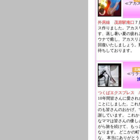
≪アカ
外房線 茂原駅南口
７
ス作りました。アカス
す、蒸し暑い夏の疲れ
ウナで癒し、アカスリ
回復いたしましょう。
待ちしております。
北
≪リラ
つくばエクスプレス 
10年間皆さんに愛さ
ことにしました。これ
のも皆さんのおかげ、
謝しています。 これ
なママは皆さんの優し
がら旅を続けて、もっ
なります。 どこかの
な。 本当にありがと