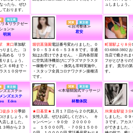
になったら、ぜひ
ュしましょう。
しております。
東
埼玉県
関東
東京都
スリ＆リラクゼー
≪台湾整体≫
ション≫
君安
明洞
駅 東口
草加駅
堀切菖蒲園
電話番号変わりました。０
町屋駅より８分
わりました。 コ
９０－５３４６－５３８８です。非通
03-6868-38
を高める リラ
知はお受けできません。・店内各部屋
当店で癒されま
送りましょう。
に空気清浄機並びにプラズマクラスタ
フがとびきりの
ス ６時まで ・
ー稼働中です。 ・換気も常時実施中。
ます。 貴方の
プラス１０分サー
・スタッフ全員コロナワクチン接種済
す。
です。
関東
東京都
東
東京都
≪本場韓国式マッサージ
ンズエステ≫
≫
式メンズエステ
ou Eden
林整体院
口徒歩３分
季節
★日暮里★
１月１７日から２０代新人
JR東金駅徒３分
つけましょう。6
女性入店。ぜひお試しください。 キ
しました。０９
入店しました。
ャンペーン ・９０分 ２００００
３です。アカス
１３時から２３
→ １５０００円、・７０分１５００
ができました。
０円→１００００円 電話番号変わりま
練の技で 癒し