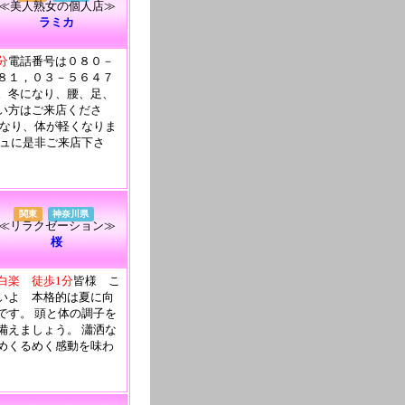
≪美人熟女の個人店≫
ラミカ
分
電話番号は０８０－
８１，０３－５６４７
。冬になり、腰、足、
い方はご来店くださ
くなり、体が軽くなりま
シュに是非ご来店下さ
関東
神奈川県
≪リラクゼーション≫
桜
白楽 徒歩1分
皆様 こ
いよ 本格的は夏に向
です。 頭と体の調子を
備えましょう。 瀟洒な
めくるめく感動を味わ