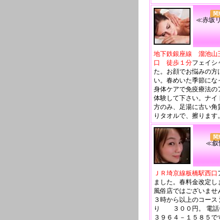
関
≪赤坂
地下鉄銀座線 溜池山
口 徒歩１分
フェイシ
た。お顔でお悩みの方
い。春めいた季節にな
身体ケアで免疫療法の
体験して下さい。ナイ
方のみ、足湯に古い角
りタオルで、擦ります
関
≪叙
ＪＲ埼京線板橋駅西口
ました。春料金改定し
風俗店ではございませ
３時から以上のコース
り ３００円。 電話
３９６４－１５８５で