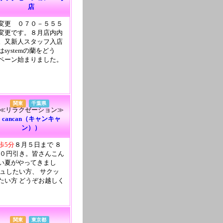
店
変更 ０７０－５５５
変更です。８月店内内
。又新人スタッフ入店
systemの蘭をどう
ペーン始まりました。
関東
千葉県
≪リラクゼーション≫
cancan（キャンキャ
ン））
歩5分
８月５日まで ８
００円引き。皆さんこん
い夏がやってきまし
シュしたい方、 サクッ
たい方 どうぞお越しく
関東
東京都