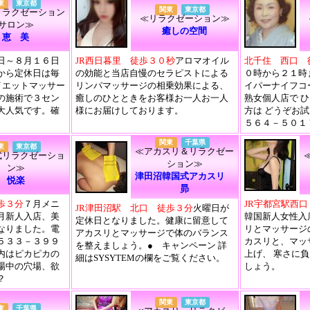
東
東京都
関東
東京都
リラクゼーション
≪リラクゼーション≫
サロン≫
癒しの空間
恵 美
日～８月１６日
JR西日暮里 徒歩３０秒
アロマオイル
北千住 西口 
から定休日は毎
の効能と当店自慢のセラピストによる
０時から２１時
イエットマッサー
リンパマッサージの相乗効果による、
イパーナイフコ
の施術で３セン
癒しのひとときをお客様お一人お一人
熟女個人店で 
大人気です。確
様にお届けしております。
方は どうぞお
５６４－５０１
関東
千葉県
東
東京都
≪アカスリ＆リラクゼー
式リラクゼーショ
ション≫
ン≫
津田沼韓国式アカスリ
悦楽
昴
歩３分
７月メニ
JR宇都宮駅西
JR津田沼駅 北口 徒歩３分
火曜日が
月新人入店、美
韓国新人女性入
定休日となりました。健康に留意して
なりました。電
リとマッサージ
アカスリとマッサージで体のバランス
５３３－３９９
カスリと、マッ
を整えましょう。● キャンペーン 詳
内はピカピカの
上げ、 寒さに
細はSYSYTEMの欄をご覧ください。
場中の穴場、欲
しょう。
？
関東
東京都
東
千葉県