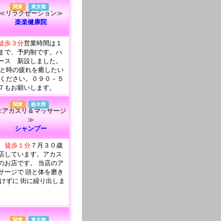
関東
東京都
≪リラクぜーション≫
楽楽健康院
徒歩３分
営業時間は１
まで、予約制です。ハ
ース 新設しました。
ひと時の疲れを癒したい
試ください。０９０－５
７もお願いします。
関東
栃木県
≪アカスリ＆マッサージ
≫
シャンプー
口 徒歩１分
７月３０歳
店しています。アカス
のお店です。 当店のア
サージで 頭と体を磨き
負けずに 街に繰り出しま
関東
東京都