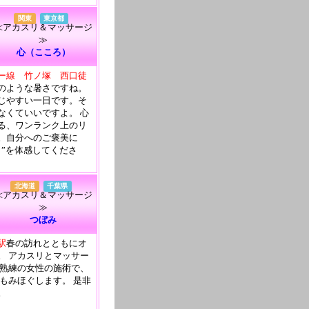
関東
東京都
≪アカスリ＆マッサージ
≫
心（こころ）
ー線 竹ノ塚 西口徒
のような暑さですね。
じやすい一日です。そ
なくていいですよ。 心
る、ワンランク上のリ
。自分へのご褒美に
し”を体感してくださ
北海道
千葉県
≪アカスリ＆マッサージ
≫
つぼみ
駅
春の訪れとともにオ
。 アカスリとマッサー
 熟練の女性の施術で、
 もみほぐします。 是非
。