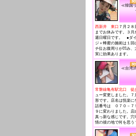
関
≪韓国
西新井 東口
７月２８
までお休みです。３月
週日曜日です。 ●ダ
ジ＋蜂蜜の施術は１回
チ位お腹周りが凹み、
実に効果あります。
関
≪台湾
常磐線亀有駅北口 徒
ュー変更しました。７
形です。店名は悦楽に
話番号は ０７０－７
９に変わりました。店
真っ新な感じです。穴
情の彼の地で何を思う
関