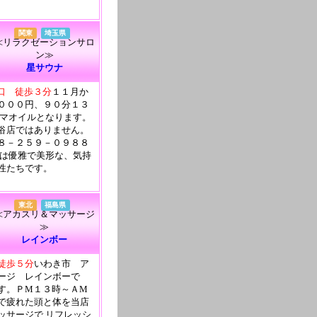
関東
埼玉県
≪リラクゼーションサロ
ン≫
星サウナ
東口 徒歩３分
１１月か
０００円、９０分１３
ロマオイルとなります。
俗店ではありません。
８－２５９－０９８８
フは優雅で美形な、気持
性たちです。
東北
福島県
≪アカスリ＆マッサージ
≫
レインボー
徒歩５分
いわき市 ア
ージ レインボーで
す。ＰM１３時～ＡM
で疲れた頭と体を当店
ッサージで リフレッシ