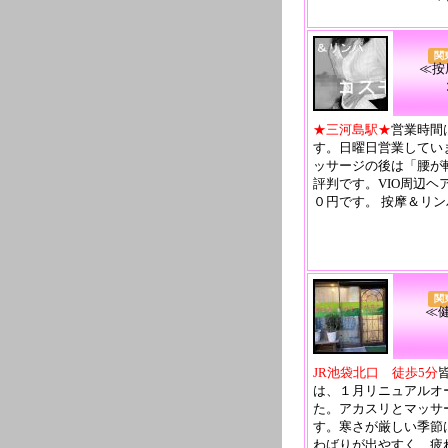
関
≪按
★三河島駅★
営業時間
す。日曜日営業してい
ッサージの後は「腰が
評判です。VIO周辺ヘ
０円です。 按摩＆リ
関
≪
JR池袋北口 徒歩5分
は、１月リニュアルオ
た。アカスリとマッサ
す。寒さが厳しい季節
わばりが出やすく、疲