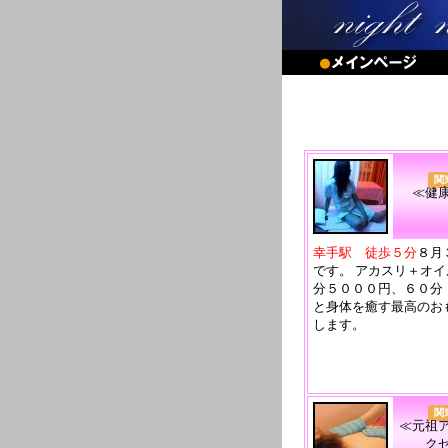
関
≪健
幸手駅 徒歩５分
８月
です。 アカスリ＋オ
分５０００円、６０分
と身体を癒す最高のお
します。
関
≪元祖
ク