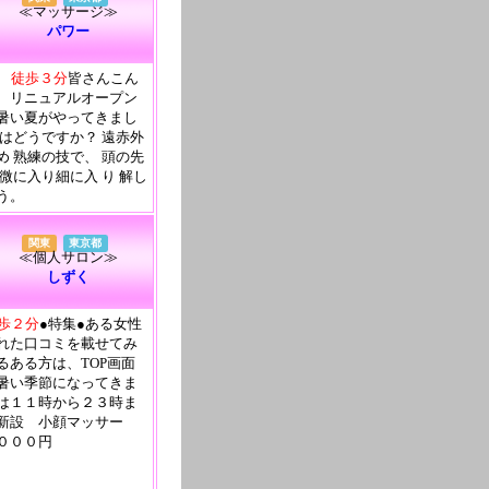
≪マッサージ≫
パワー
口 徒歩３分
皆さんこん
 リニュアルオープン
暑い夏がやってきまし
子はどうですか？ 遠赤外
め 熟練の技で、 頭の先
微に入り細に入 り 解し
う。
関東
東京都
≪個人サロン≫
しずく
徒歩２分
●特集●ある女性
れた口コミを載せてみ
るある方は、TOP画面
暑い季節になってきま
は１１時から２３時ま
新設 小顔マッサー
６０００円