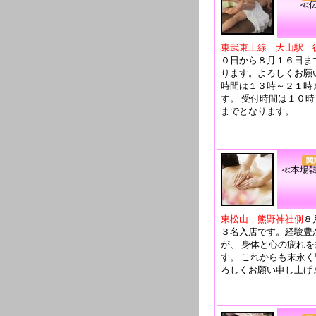
≪
東武東上線 大山駅 
０日から８月１６日ま
ります。よろしくお願
時間は１３時～２１時
す。 受付時間は１０
までとなります。
関
≪本場
東松山 熊野神社側
８
３名入店です。経験豊
が、 身体と心の疲れ
す。 これからも末永く
ろしくお願い申し上げ