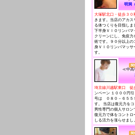
明洞
大塚駅北口・徒歩３０
きます。当店のアカス
る体つくりを目指しま
下半身ＶＩＯリンパマ
クリーンにし、免疫力
術です。９０分以上の
身ＶＩＯリンパマッサ
す。
関
≪中高
埼京線川越駅東口 徒
ンペーン １０００円
号は ０８０－６５５
す。 当店は復元力を
男性専門の個人サロン
復元力で体をコントロ
しる活力を涨らせまし
関