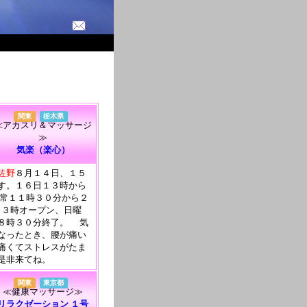
関東
栃木県
≪アカスリ＆マッサージ
≫
気楽（楽心）
佐野
８月１４日、１５
す。１６日１３時から
通常１１時３０分から２
 １３時オープン、日曜
８時３０分終了。 気
なったとき、腰が痛い
痛くてストレスがたま
是非来てね。
関東
東京都
≪健康マッサージ≫
リラクゼーション １号