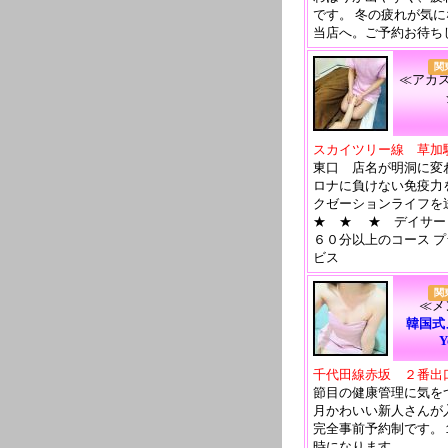
です。 冬の疲れが気
当店へ。ご予約お待ち
関
≪アカ
スカイツリー線 草加
東口 店名が明洞に変
ロナに負けない免疫力
クゼーションライフを
★ ★ ★ デイサービ
６０分以上のコース 
ビス
関
≪メ
韓国
Y
千代田線赤坂 ２番出
節目の健康管理に気を
月かわいい新人さんが
完全事前予約制です。
時になります。