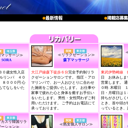
関東
東京都
東
埼玉県
≪リラクゼーション≫
康マッサージ≫
SORA
森下マッサージ
３０歳女性入店
大江戸線森下徒歩６分
完全予約制リラ
東武伊勢崎線 
イルリンパ ４０
クゼーションサロンです。 指圧・アロ
日 お休みしま
 ８０００円 心
マリンパで、お一人おひとりに合わせ
営業します。 
もてなしをいた
た施術をご提供いたします。 お仕事や
０時. 木曜日
家事で疲れた心と身体を癒すお手伝い
日・月曜日は１
をいたします。 男性・女性問わずご利
持ちがさびしく
用いただけます。 ご予約はお電話にて
とき、首や頭が
承っております。
っているとき、
東
東京都
関東
東京都
アカスリ韓国リラ
≪熟女個人サロン≫
ゼーション≫