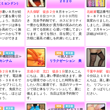
２０２０
（ミョンドン）
秒
暑い８月が続
大久保駅 徒歩２分
８月キャンペー
北綾瀬
電話番号
リで夏を乗り切
ン １００分コース ２０００円引
９－８７８５に
しょう。当店の
き 完全予約制です。 ホスピタリティ
装変わりました
ッサージは体を
ー豊かな美熟女が 貴方様の笑みのため
しました。詳細は
を高めていく施
に、持てる技術と 心遣いで癒してまい
ぞ。２月キャン
コースから下半
ります。 全てを預け、目を閉じて、貴
詳細はWEBで。
ージができま
方様に最高 の癒しを約束いたします。
東
埼玉県
関東
東京都
年機能回復店≫
≪個人店≫
カンナム
リラクゼーション 美
歩２分
８月キャ
京成小岩 北口 徒歩１分
皆さんこん
千葉中央駅 徒
引きです。電話番
にちは。 蒸し暑い季節が続きます。静
０分以上 １０
５－３６６６で
かな環境でゆったりとした時間を過ご
んちは。蒸し暑
コンセプトにした
したい方に最適です。 当店のマッサー
た。 リフレッ
です。 免疫力と
ジで頭と体をリフレッシュして、夏に
と さっぱりし
ールし，ほとば
備えましょう。 当店は完全予約制で
ださい。
ょう。
す。
関東
東京都
東
東京都
≪伝統的韓国アカスリ整